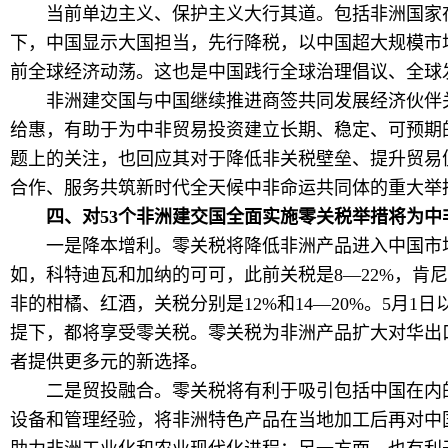
当前单边主义、保护主义大行其道。包括非洲国家在
下，中国显示大国担当，先行降税，以中国超大规模市
前全球经济动荡。这也是中国践行全球治理倡议、全球
非洲建交国与中国继续推进商签共同发展经济伙伴关
给惠，有助于为中非贸易投资建立长期、稳定、可预期
题上的关注，也回应其对于降低非关税壁垒、提升贸易
合作、服务共筑新时代全天候中非命运共同体的重大举
四、对53个非洲建交国全面实施零关税举措将为中
一是降本增利。零关税将降低非洲产品进入中国市场
如，科特迪瓦和加纳的可可，此前关税是8—22%，肯尼
非的柑橘、红酒，关税分别是12%和14—20%。5月
提下，都将享受零关税。零关税为非洲产品扩大对华出
者提供更多元的新选择。
二是贸投融合。零关税将有利于吸引包括中国在内的
设备和管理经验，将非洲特色产品在当地加工后再对中