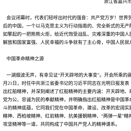
浙江省嘉兴
会议闭幕时，代表们轻呼出时代的强音：共产党万岁！世界
后的中国，一个以马克思主义为行动指南的、完全新式的无产
如擎起的一把熊熊火炬，给近代饱受战乱、灾难深重的中国人
解放和国家富强、人民幸福的斗争就有了主心骨，中国人民就
中国革命精神之源
一湖烟波无声，有幸见证“开天辟地的大事变”。开会所乘的画
月21日，时任中共浙江省委书记的习近平同志在光明日报发表
出红船精神，并深刻阐述了红船精神的主要内涵：开天辟地、
党为公、忠诚为民的奉献精神，并明确指出红船精神是中国革
斗的精神底蕴，它同我们党在中国革命、建设、改革的宏阔实
精神、西柏坡精神、红岩精神、抗美援朝精神、“两弹一星”
攻坚精神等一道，共同构成了中国共产党人的精神谱系。