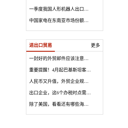
一季度我国人形机器人出口增长210%
中国家电在东南亚市场份额超20%
进出口贸易
更多
一封好的外贸邮件应该注意的20个问题
重要提醒！4月起巴基斯坦客人的这个要求一定要拒绝！
人民币又升值，外贸企业规避汇率风险的主要方法有哪些
出口企业，这6个办税时点需牢记！避免出现不必要的损失哟
除了美国，看看还有哪些海外市场