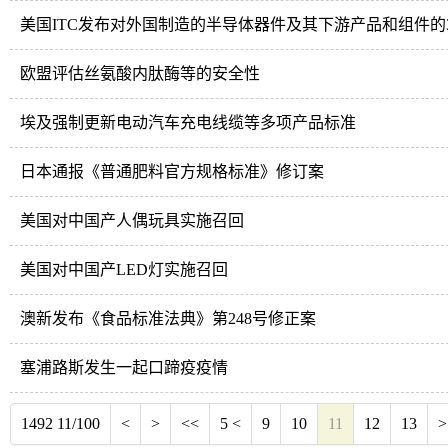
美国ITC发布对外国制造的半导体器件及其下游产品和组件的3
欧盟评估丝氨酸内肽酶等的安全性
埃及强制更新电动汽车充电线缆等多项产品标准
日本通报《普通肥料官方规格标准》修订案
美国对中国产人偶玩具实施召回
美国对中国产LED灯实施召回
澳新发布《食品标准法典》第248号修正案
塞浦路斯发生一起口蹄疫疫情
1492 11/100
<
>
<<
5 <
9
10
11
12
13
>